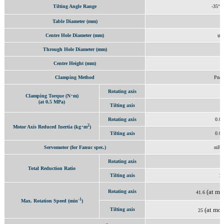
Tilting Angle Range
-35°
Table Diameter (mm)
φ
Centre Hole Diameter (mm)
φ5
Through Hole Diameter (mm)
φ
Centre Height (mm)
1
Clamping Method
Pneu
Rotating axis
3
Clamping Torque (N･m)
(at 0.5 MPa)
Tilting axis
5
Rotating axis
0.0
2
Motor Axis Reduced Inertia (kg･m
)
Tilting axis
0.0
Servomotor (for Fanuc spec.)
αiF2
Rotating axis
1
Total Reduction Ratio
Tilting axis
1/
(at mo
Rotating axis
41.6
-1
Max. Rotation Speed (min
)
(at mo
Tilting axis
25