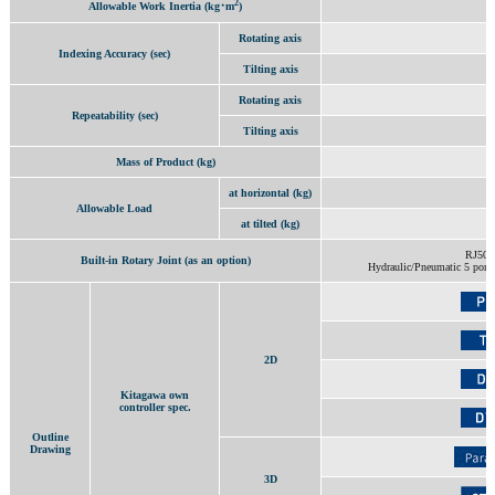
2
0
Allowable Work Inertia (kg･m
)
Rotating axis
Indexing Accuracy (sec)
Tilting axis
Rotating axis
Repeatability (sec)
Tilting axis
Mass of Product (kg)
1
at horizontal (kg)
Allowable Load
at tilted (kg)
RJ50
Built-in Rotary Joint (as an option)
Hydraulic/Pneumatic 5 ports
2D
Kitagawa own
controller spec.
Outline
Drawing
3D